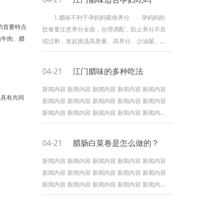
么熏肉和腊肉是一个东西吗？ 腊肉是指肉经
腌制后再通过烘烤(或日光下曝晒)的进程所制成的
1.腊味不利于孕妈妈吸收养分 孕妈妈的
的首要特点
加工品，分为烟熏与非烟熏两大类。曩昔腊肉都
饮食要注意养分全面，合理调配，防止养分不良
腊牛肉、腊
是在阴历腊月(12月)加工，故称腊肉。腊肉是总
或过剩，发起挑选高质量、高养分、少油腻、易
称，包含腌制
消化吸收的新鲜食物。腊味经过一系列工序腌制
后，根本不含维生素等养分素，养分价值不高。
04-21
江门腊味的多种吃法
所以面临”孕妈妈能够吃腊味吗“这个问题，孕妈妈
最好不宜食用哦! 2.腊味不利于胎儿的成
新闻内容 新闻内容 新闻内容 新闻内容 新闻内容
类具有共同
长 为了好看和易于保存，腊味制作过程中加
新闻内容 新闻内容 新闻内容 新闻内容 新闻内容
进的色素和防腐剂一般都含有致癌物质——亚硝
新闻内容 新闻内容 新闻内容 新闻内容 新闻内容
酸盐，孕妈妈摄入
新闻内容 新闻内容 新闻内容 新闻内容 新闻内容
新闻内容 新闻内容 新闻内容 新闻内容 新闻内容
04-21
腊肠白菜卷是怎么做的？
新闻内容 新闻内容 新闻内容 新闻内容 新闻内容
新闻内容 新闻内容 新闻内容 新闻内容 新闻内容
新闻内容 新闻内容 新闻内容 新闻内容 新闻内容
新闻内容 新闻内容 新闻内容 新闻内容 新闻内容
新闻内容 新闻内容 新闻内容 新闻内容 新闻内容
新闻内容 新闻内容 新闻内容 新闻内容 新闻内容
新闻内容 新闻内容 新闻内容 新闻内容 新闻内容
新闻内容 新闻内容 新闻内容 新闻内容 新闻内容
新闻内容 新闻内容 新闻内容 新闻内容 新闻内容