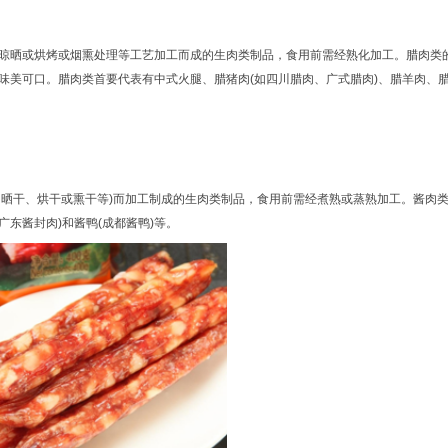
晒或烘烤或烟熏处理等工艺加工而成的生肉类制品，食用前需经熟化加工。腊肉类
味美可口。腊肉类首要代表有中式火腿、腊猪肉(如四川腊肉、广式腊肉)、腊羊肉、
、晒干、烘干或熏干等)而加工制成的生肉类制品，食用前需经煮熟或蒸熟加工。酱肉
广东酱封肉)和酱鸭(成都酱鸭)等。