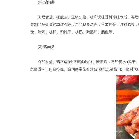
(2) 腊肉类
肉经食盐、硝酸盐、亚硝酸盐、糖和调味香料等腌制后，再经晾
是制品呈金黄色或红棕色，产品整齐漂亮，不带碎骨，具有腊香，
兔、腊鸡、板鸭、鸭肫干、板鹅、鹅肥肝、腊鱼等。
(3) 酱肉类
肉经食盐、酱料(甜酱或酱油)腌制、酱渍后，再经脱水 (风干
的酱香味，肉色棕红。酱肉类常见有清酱肉(北京清酱肉)、酱封肉(