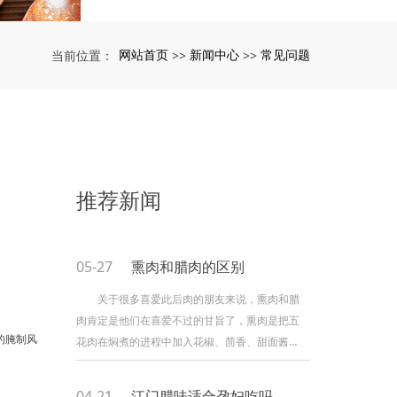
网站首页
新闻中心
常见问题
当前位置：
>>
>>
推荐新闻
05-27
熏肉和腊肉的区别
关于很多喜爱此后肉的朋友来说，熏肉和腊
肉肯定是他们在喜爱不过的甘旨了，熏肉是把五
的腌制风
花肉在焖煮的进程中加入花椒、茴香、甜面酱等
的佐料制成的，特别以柴沟堡熏肉是闻名的。而
腊肉作为一个饭桌上的常客，也被人所喜爱，那
04-21
江门腊味适合孕妇吃吗