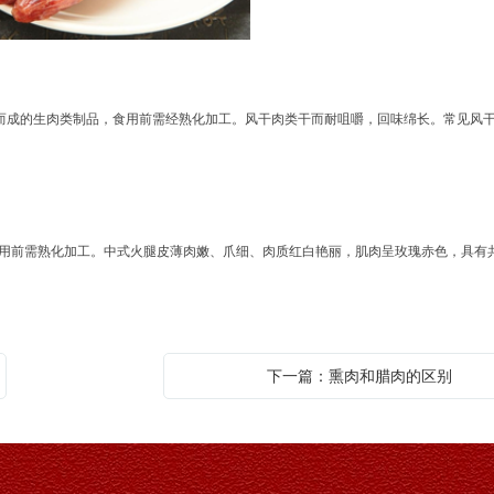
而成的生肉类制品，食用前需经熟化加工。风干肉类干而耐咀嚼，回味绵长。常见风
前需熟化加工。中式火腿皮薄肉嫩、爪细、肉质红白艳丽，肌肉呈玫瑰赤色，具有
下一篇：熏肉和腊肉的区别